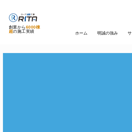
創業から
6000棟
超
の施工実績
ホーム
明誠の強み
サ