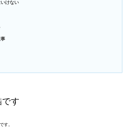
はいけない
る
大事
酷です
です。