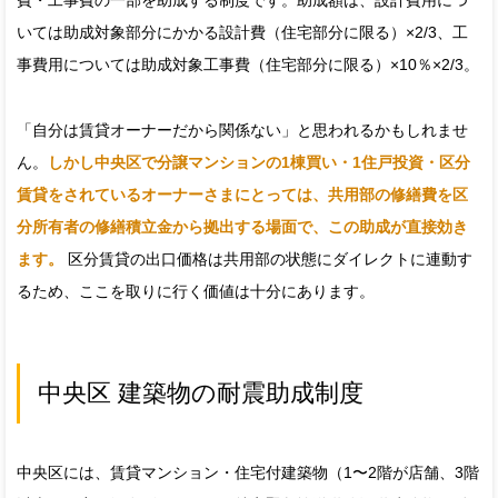
費・工事費の一部を助成する制度です。助成額は、設計費用につ
いては助成対象部分にかかる設計費（住宅部分に限る）×2/3、工
事費用については助成対象工事費（住宅部分に限る）×10％×2/3。
「自分は賃貸オーナーだから関係ない」と思われるかもしれませ
ん。
しかし中央区で分譲マンションの1棟買い・1住戸投資・区分
賃貸をされているオーナーさまにとっては、共用部の修繕費を区
分所有者の修繕積立金から拠出する場面で、この助成が直接効き
ます。
区分賃貸の出口価格は共用部の状態にダイレクトに連動す
るため、ここを取りに行く価値は十分にあります。
中央区 建築物の耐震助成制度
中央区には、賃貸マンション・住宅付建築物（1〜2階が店舗、3階