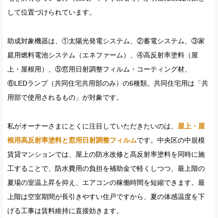
して位置づけられています。
助成対象機器は、①太陽光発電システム、②蓄電システム、③家
庭用燃料電池システム（エネファーム）、④高反射率塗料（屋
上・屋根用）、⑤窓用日射調整フィルム・コーティング材、
⑥LEDランプ（共同住宅共用部のみ）の6種類。共同住宅用は「共
用部で使用されるもの」が対象です。
私がオーナーさまにとくに注目していただきたいのは、
屋上・屋
根用高反射率塗料と窓用日射調整フィルム
です。中央区の中規模
賃貸マンションでは、屋上の防水改修と高反射率塗料を同時に施
工することで、防水費用の負担を補助金で軽くしつつ、最上階の
夏場の室温上昇を抑え、エアコンの稼働時間を短縮できます。最
上階は空室期間が長引きやすい住戸ですから、夏の体感温度を下
げる工事は賃料維持に直接効きます。