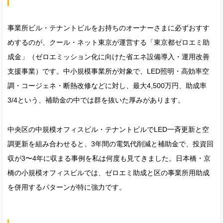
事業所ビル・テナントビルをお持ちのオーナーさまに必ずおすす
めするのが、クール・ネット東京が運営する「東京都ゼロエミ助
成金」（ゼロエミッション化に向けた省エネ設備導入・運用改善
支援事業）です。中小規模事業所が対象で、LED照明・高効率空
調・コージェネ・断熱改修などに対し、最大4,500万円、助成率
3/4という、補助金の中では群を抜いた厚みがあります。
中央区の中規模オフィスビル・テナントビルでLED一斉更新と空
調更新を組み合わせると、3年間の電気代削減と補助金で、投資回
収が3〜4年に収まる事例を私は何度も見てきました。日本橋・京
橋の小規模オフィスビルでは、ゼロエミ助成と区の事業所用助成
を併用するパターンが特に強力です。