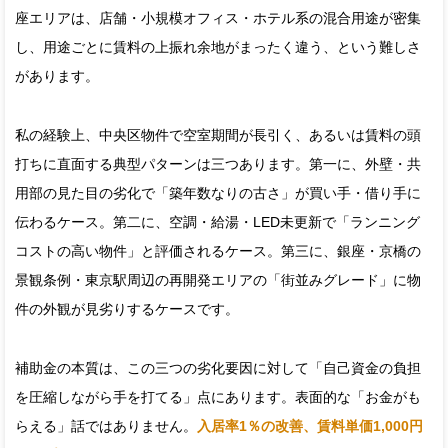
座エリアは、店舗・小規模オフィス・ホテル系の混合用途が密集
し、用途ごとに賃料の上振れ余地がまったく違う、という難しさ
があります。
私の経験上、中央区物件で空室期間が長引く、あるいは賃料の頭
打ちに直面する典型パターンは三つあります。第一に、外壁・共
用部の見た目の劣化で「築年数なりの古さ」が買い手・借り手に
伝わるケース。第二に、空調・給湯・LED未更新で「ランニング
コストの高い物件」と評価されるケース。第三に、銀座・京橋の
景観条例・東京駅周辺の再開発エリアの「街並みグレード」に物
件の外観が見劣りするケースです。
補助金の本質は、この三つの劣化要因に対して「自己資金の負担
を圧縮しながら手を打てる」点にあります。表面的な「お金がも
らえる」話ではありません。
入居率1％の改善、賃料単価1,000円