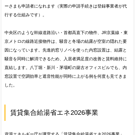
ーさまも申請者になれます（実際の申請手続きは登録事業者が代
行する仕組みです）。
中央区のような幹線道路沿い・首都高直下の物件、JR京葉線・東
京メトロの線路近接物件は、騒音と冬場の結露が空室の隠れた要
因になっています。先進的窓リノベを使った内窓設置は、結露と
騒音を同時に解消できるため、入居者満足度の改善と賃料維持に
直結します。八丁堀・新川・茅場町の築古オフィスビルでも、内
窓設置で空調効率と遮音性能が同時に上がる例を何度も見てきま
した。
賃貸集合給湯省エネ2026事業
資源エネルギー庁が運営する「賃貸集合給湯省エネ2026事業」