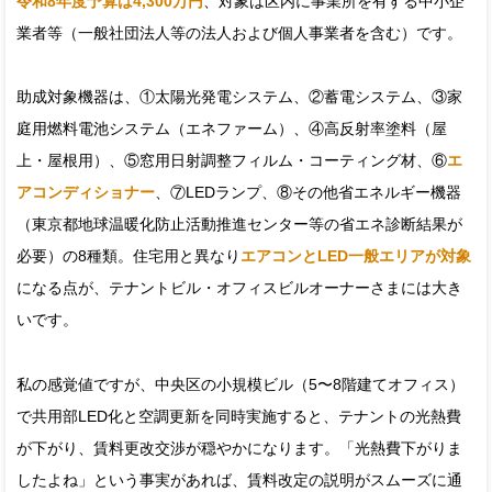
令和8年度予算は4,300万円
、対象は区内に事業所を有する中小企
業者等（一般社団法人等の法人および個人事業者を含む）です。
助成対象機器は、①太陽光発電システム、②蓄電システム、③家
庭用燃料電池システム（エネファーム）、④高反射率塗料（屋
上・屋根用）、⑤窓用日射調整フィルム・コーティング材、⑥
エ
アコンディショナー
、⑦LEDランプ、⑧その他省エネルギー機器
（東京都地球温暖化防止活動推進センター等の省エネ診断結果が
必要）の8種類。住宅用と異なり
エアコンとLED一般エリアが対象
になる点が、テナントビル・オフィスビルオーナーさまには大き
いです。
私の感覚値ですが、中央区の小規模ビル（5〜8階建てオフィス）
で共用部LED化と空調更新を同時実施すると、テナントの光熱費
が下がり、賃料更改交渉が穏やかになります。「光熱費下がりま
したよね」という事実があれば、賃料改定の説明がスムーズに通