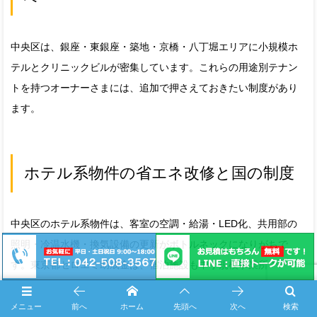
中央区は、銀座・東銀座・築地・京橋・八丁堀エリアに小規模ホ
テルとクリニックビルが密集しています。これらの用途別テナン
トを持つオーナーさまには、追加で押さえておきたい制度があり
ます。
ホテル系物件の省エネ改修と国の制度
中央区のホテル系物件は、客室の空調・給湯・LED化、共用部の
照明・冷温水機・換気設備の更新がボトルネックになりがちで
す。東京都ゼロエミ助成金は、宿泊施設も中小規模事業所の枠で
対象になります。空調更新・LED一斉化を、ゼロエミ助成と中央
区事業所用助成の併用で進めると、自己負担を3〜4割圧縮できる
メニュー
前へ
ホーム
先頭へ
次へ
検索