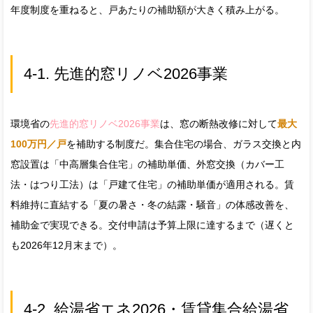
年度制度を重ねると、戸あたりの補助額が大きく積み上がる。
4-1. 先進的窓リノベ2026事業
環境省の
先進的窓リノベ2026事業
は、窓の断熱改修に対して
最大
100万円／戸
を補助する制度だ。集合住宅の場合、ガラス交換と内
窓設置は「中高層集合住宅」の補助単価、外窓交換（カバー工
法・はつり工法）は「戸建て住宅」の補助単価が適用される。賃
料維持に直結する「夏の暑さ・冬の結露・騒音」の体感改善を、
補助金で実現できる。交付申請は予算上限に達するまで（遅くと
も2026年12月末まで）。
4-2. 給湯省エネ2026・賃貸集合給湯省