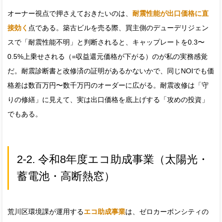
オーナー視点で押さえておきたいのは、
耐震性能が出口価格に直
接効く
点である。築古ビルを売る際、買主側のデューデリジェン
スで「耐震性能不明」と判断されると、キャップレートを0.3〜
0.5%上乗せされる（=収益還元価格が下がる）のが私の実務感覚
だ。耐震診断書と改修済の証明があるかないかで、同じNOIでも価
格差は数百万円〜数千万円のオーダーに広がる。耐震改修は「守
りの修繕」に見えて、実は出口価格を底上げする「攻めの投資」
でもある。
2-2. 令和8年度エコ助成事業（太陽光・
蓄電池・高断熱窓）
荒川区環境課が運用する
エコ助成事業
は、ゼロカーボンシティの