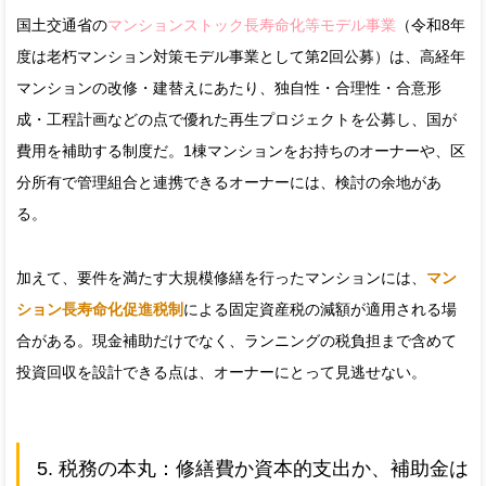
国土交通省の
マンションストック長寿命化等モデル事業
（令和8年
度は老朽マンション対策モデル事業として第2回公募）は、高経年
マンションの改修・建替えにあたり、独自性・合理性・合意形
成・工程計画などの点で優れた再生プロジェクトを公募し、国が
費用を補助する制度だ。1棟マンションをお持ちのオーナーや、区
分所有で管理組合と連携できるオーナーには、検討の余地があ
る。
加えて、要件を満たす大規模修繕を行ったマンションには、
マン
ション長寿命化促進税制
による固定資産税の減額が適用される場
合がある。現金補助だけでなく、ランニングの税負担まで含めて
投資回収を設計できる点は、オーナーにとって見逃せない。
5. 税務の本丸：修繕費か資本的支出か、補助金は