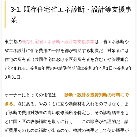
3-1. 既存住宅省エネ診断・設計等支援事
業
東京都の
既存住宅省エネ診断・設計等支援事業
は、省エネ診断や
省エネ設計に係る費用の一部を都が補助する制度だ。対象者には
住宅の所有者（共同住宅における区分所有者を含む）や管理組合
が含まれる。令和8年度の申請受付期間は令和8年4月1日〜令和9年
3月31日。
オーナーにとっての価値は、「
診断・設計を投資判断の材料にで
きる
」点にある。やみくもに窓や断熱材を入れるのではなく、ま
ず診断で費用対効果の高い改修箇所を特定し、その診断結果をも
とに国・区の改修補助を取りに行く――この順序が合理的だ。診
断費用そのものに補助が出るので、検討の初手として使い勝手が