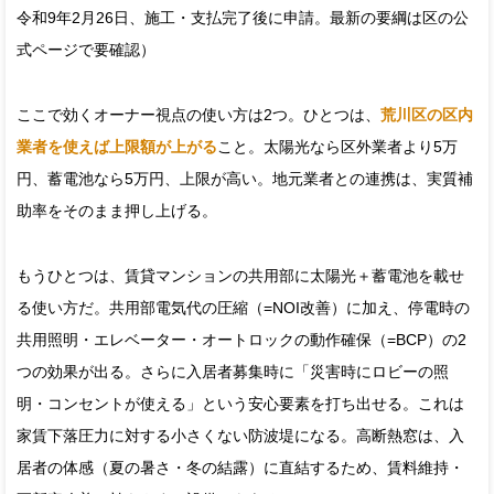
令和9年2月26日、施工・支払完了後に申請。最新の要綱は区の公
式ページで要確認）
ここで効くオーナー視点の使い方は2つ。ひとつは、
荒川区の区内
業者を使えば上限額が上がる
こと。太陽光なら区外業者より5万
円、蓄電池なら5万円、上限が高い。地元業者との連携は、実質補
助率をそのまま押し上げる。
もうひとつは、賃貸マンションの共用部に太陽光＋蓄電池を載せ
る使い方だ。共用部電気代の圧縮（=NOI改善）に加え、停電時の
共用照明・エレベーター・オートロックの動作確保（=BCP）の2
つの効果が出る。さらに入居者募集時に「災害時にロビーの照
明・コンセントが使える」という安心要素を打ち出せる。これは
家賃下落圧力に対する小さくない防波堤になる。高断熱窓は、入
居者の体感（夏の暑さ・冬の結露）に直結するため、賃料維持・