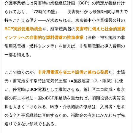
介護事業者には災害時の業務継続計画（BCP）の策定が義務付け
られており、「72時間の壁」――災害発生から最低3日間は自力で
持ちこたえる備え――が求められる。東京都中小企業振興公社の
BCP実践促進助成金
や、経済産業省の
災害時に備えた社会的重要
インフラへの自衛的な燃料備蓄の推進事業
（医療・福祉施設の非
常用発電機・燃料タンク等）を使えば、非常用電源の導入費用の
一部を補える。
ここで効くのが、
非常用電源を省エネ設備と兼ねる発想
だ。太陽
光＋蓄電池を平常時は電気代圧縮（=施設運営コスト削減）に使
い、停電時はBCP電源として機能させる。荒川区エコ助成・東京
都の再エネ補助・国のBCP系補助を重ねれば、初期投資の実質負
担を大きく下げられる。医療・介護施設の修繕は、入居者・患者
の安全と事業継続に直結するため、補助金の有無にかかわらず先
送りできない領域でもある。