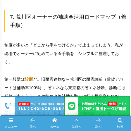
7. 荒川区オーナーの補助金活用ロードマップ（着
手順）
制度が多いと「どこから手をつけるか」で止まってしまう。私が
現場でオーナーに勧めている着手順を、シンプルに整理してお
く。
第一段階は
診断
だ。旧耐震建物なら荒川区の耐震診断（賃貸アパ
ートは補助率100%）、省エネなら東京都の省エネ診断。診断には
補助が出るうえ、その後の改修補助を取りに行く根拠資料にな
る。第二段階は
申請タイミングの整理
。耐震・不燃化は原則「着
工前申請」、エコ助成は「施工・支払完了後申請」と、タイミン
グが真逆だ。複数制度を重ねるなら、ここで工程表を作ってお
メニュー
前へ
ホーム
先頭へ
次へ
検索
く。第三段階が
仕様の最適化
――同じ工事でも、性能等級を一段