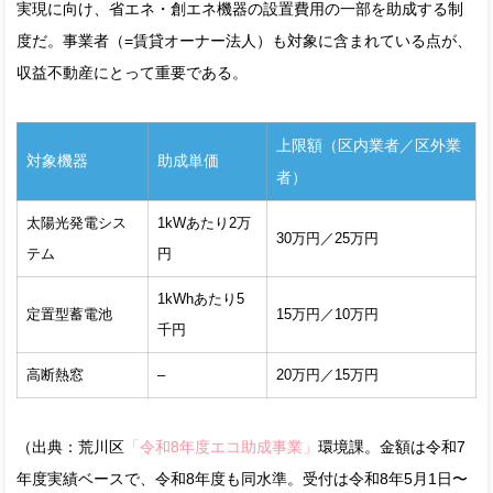
実現に向け、省エネ・創エネ機器の設置費用の一部を助成する制
度だ。事業者（=賃貸オーナー法人）も対象に含まれている点が、
収益不動産にとって重要である。
上限額（区内業者／区外業
対象機器
助成単価
者）
太陽光発電シス
1kWあたり2万
30万円／25万円
テム
円
1kWhあたり5
定置型蓄電池
15万円／10万円
千円
高断熱窓
–
20万円／15万円
（出典：荒川区
「令和8年度エコ助成事業」
環境課。金額は令和7
年度実績ベースで、令和8年度も同水準。受付は令和8年5月1日〜