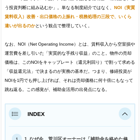
う投資判断に組み込むか」。単なる制度紹介ではなく、
NOI（実質
賃料収入）改善・出口価格の上振れ・税務処理の三段で、いくら
違いが出るのか
という観点で整理していく。
なお、NOI（Net Operating Income）とは、賃料収入から空室損や
運営費を差し引いた「実質的な手残り収益」のこと。物件の売却
価格は、このNOIをキャップレート（還元利回り）で割って求める
「収益還元法」で決まるのが実務の基本だ。つまり、修繕投資が
NOIを1円でも押し上げれば、それは売却価格に何十倍にもなって
跳ね返る。この感覚が、補助金活用の出発点になる。
INDEX
1. なぜ今、荒川区オーナーは「補助金を絡めた修