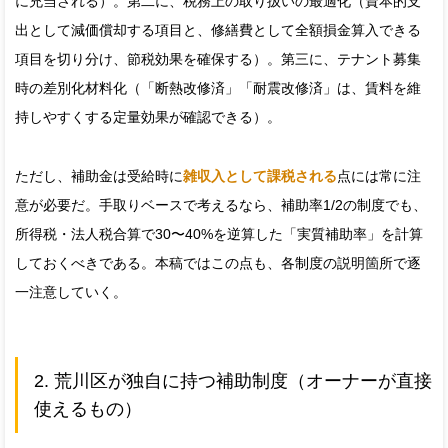
に充当される）。第二に、税務上の取り扱いの最適化（資本的支
出として減価償却する項目と、修繕費として全額損金算入できる
項目を切り分け、節税効果を確保する）。第三に、テナント募集
時の差別化材料化（「断熱改修済」「耐震改修済」は、賃料を維
持しやすくする定量効果が確認できる）。
ただし、補助金は受給時に
雑収入として課税される
点には常に注
意が必要だ。手取りベースで考えるなら、補助率1/2の制度でも、
所得税・法人税合算で30〜40%を逆算した「実質補助率」を計算
しておくべきである。本稿ではこの点も、各制度の説明箇所で逐
一注意していく。
2. 荒川区が独自に持つ補助制度（オーナーが直接
使えるもの）