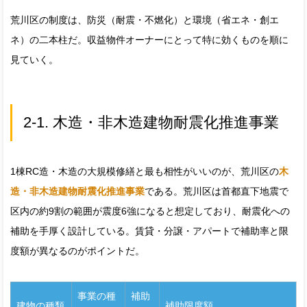
荒川区の制度は、防災（耐震・不燃化）と環境（省エネ・創エ
ネ）の二本柱だ。収益物件オーナーにとって特に効くものを順に
見ていく。
2-1. 木造・非木造建物耐震化推進事業
1棟RC造・木造の大規模修繕と最も相性がいいのが、荒川区の
木
造・非木造建物耐震化推進事業
である。荒川区は首都直下地震で
区内の約9割の範囲が震度6強になると想定しており、耐震化への
補助を手厚く設計している。賃貸・分譲・アパートで補助率と限
度額が異なるのがポイントだ。
事業の種
補助
建物の種類
補助限度額