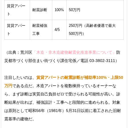
賃貸アパー
耐震診断
100%
50万円
ト
賃貸アパー
耐震補強
250万円（高齢者優遇で最大
4/5
ト
工事
500万円）
（出典：荒川区
「木造・非木造建物耐震化推進事業について」
防
災都市づくり部住まい街づくり課住宅係／電話 03-3802-3111）
注目したいのは、
賃貸アパートの耐震診断が補助率100%・上限50
万円
である点だ。木造アパートを複数棟持っているオーナーな
ら、まず診断は実質自己負担ゼロで受けられる可能性が高い。診
断結果が出れば、補強設計・工事へと段階的に進められる。対象
は原則として昭和56年（1981年）5月31日以前に着工された旧耐
震基準の建物だ。