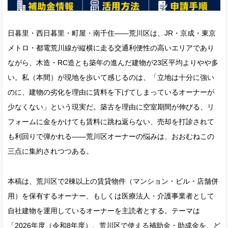
日暮里・西日暮里・町屋・南千住――荒川区は、JR・京成・東京
メトロ・都電荒川線が縦横に走る交通利便性の高いエリアであり
ながら、木造・RC造とも築年の進んだ建物が23区平均よりやや多
い。私（本間）が現地を歩いて感じるのは、「立地は十分に強い
のに、建物の劣化を理由に賃料を下げてしまっているオーナーが
少なくない」という現実だ。築古を理由に空室期間が伸びる、リ
フォームに金をかけても賃料に跳ね返らない、売却を打診されて
も利回りで弾かれる――荒川区オーナーの悩みは、おおむねこの
三点に集約されつつある。
本稿は、荒川区で2棟以上の賃貸物件（マンション・ビル・店舗併
用）を保有するオーナー、もしくは医療法人・介護事業者として
自社建物を運用しているオーナーを主読者とする。テーマは
「2026年度（令和8年度）、荒川区で使える補助金・助成金を、ど