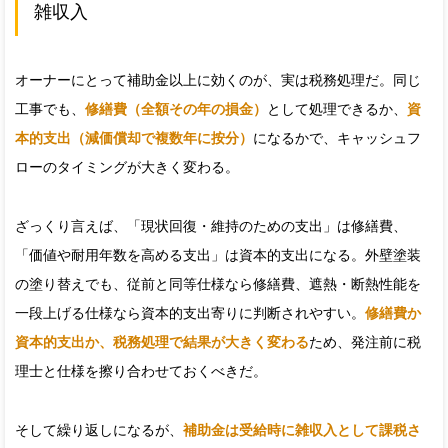
雑収入
オーナーにとって補助金以上に効くのが、実は税務処理だ。同じ
工事でも、
修繕費（全額その年の損金）
として処理できるか、
資
本的支出（減価償却で複数年に按分）
になるかで、キャッシュフ
ローのタイミングが大きく変わる。
ざっくり言えば、「現状回復・維持のための支出」は修繕費、
「価値や耐用年数を高める支出」は資本的支出になる。外壁塗装
の塗り替えでも、従前と同等仕様なら修繕費、遮熱・断熱性能を
一段上げる仕様なら資本的支出寄りに判断されやすい。
修繕費か
資本的支出か、税務処理で結果が大きく変わる
ため、発注前に税
理士と仕様を擦り合わせておくべきだ。
そして繰り返しになるが、
補助金は受給時に雑収入として課税さ