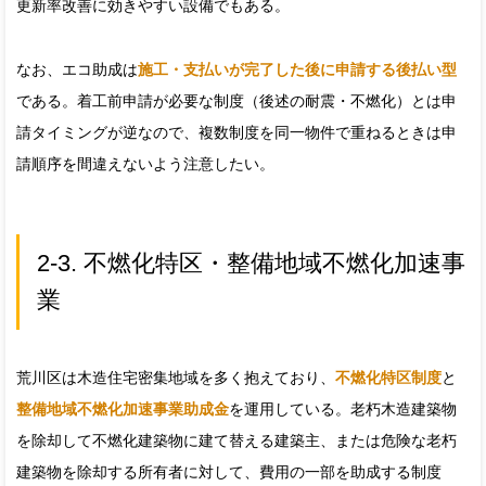
更新率改善に効きやすい設備でもある。
なお、エコ助成は
施工・支払いが完了した後に申請する後払い型
である。着工前申請が必要な制度（後述の耐震・不燃化）とは申
請タイミングが逆なので、複数制度を同一物件で重ねるときは申
請順序を間違えないよう注意したい。
2-3. 不燃化特区・整備地域不燃化加速事
業
荒川区は木造住宅密集地域を多く抱えており、
不燃化特区制度
と
整備地域不燃化加速事業助成金
を運用している。老朽木造建築物
を除却して不燃化建築物に建て替える建築主、または危険な老朽
建築物を除却する所有者に対して、費用の一部を助成する制度