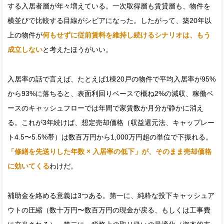
する入居者層が年々増えている。一次取得層も賃貸層も、物件を
横並びで比較する目線がシビアになった。したがって、築20年以
上の物件が
何もせずに従前賃料を維持し続けるシナリオは、もう
成立しない
と考えたほうがいい。
入居率の話で言えば、たとえば1棟20戸の物件で平均入居率が95%
から93%に落ちると、表面利回りベースで概ね2%の減収、稼働ベ
ースのキャッシュフローでは年間で家賃数か月分が静かに消え
る。これが3年続けば、想定売却価格（収益還元法、キャップレー
ト4.5〜5.5%帯）は数百万円から1,000万円超の単位で下振れる。
「修繕を先送りした年数 × 入居率の低下」が、そのまま売却価格
に効いてくる
わけだ。
補助金を絡める意義は3つある。第一に、純粋な投下キャッシュア
ウトの圧縮（数十万円〜数百万円の現金が戻る、もしくは工事費