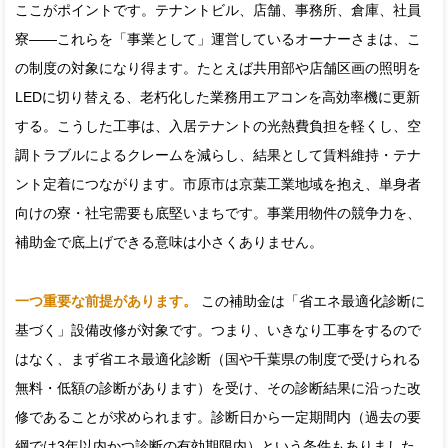
ここがポイントです。テナントビル、店舗、事務所、倉庫、社員
寮——これらを「事業として」運営しているオーナーさまは、こ
の制度の対象になり得ます。たとえば共用部や店舗区画の照明を
LEDに切り替える、老朽化した業務用エアコンを高効率機に更新
する。こうした工事は、入居テナントの光熱費負担を軽くし、空
調トラブルによるクレームを減らし、結果として賃料維持・テナ
ント定着につながります。市原市は京葉工業地域を抱え、単身者
向けの寮・社宅需要も底堅いまちです。事業用物件の競争力を、
補助金で底上げできる意味は小さくありません。
一つ重要な前提があります。
この補助金は「省エネ最適化診断に
基づく」設備改修が対象です。つまり、いきなり工事をするので
はなく、まず省エネ最適化診断（国や千葉県の制度で受けられる
無料・低額の診断があります）を受け、その診断結果に沿った改
修であることが求められます。診断日から一定期間内（過去の要
綱では3年以内かつ診断の有効期限内）という条件もありました。