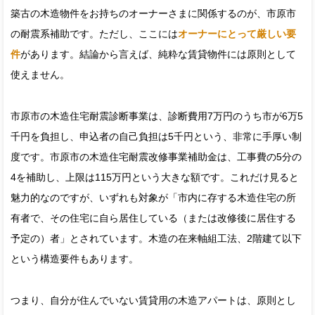
築古の木造物件をお持ちのオーナーさまに関係するのが、市原市
の耐震系補助です。ただし、ここには
オーナーにとって厳しい要
件
があります。結論から言えば、純粋な賃貸物件には原則として
使えません。
市原市の木造住宅耐震診断事業は、診断費用7万円のうち市が6万5
千円を負担し、申込者の自己負担は5千円という、非常に手厚い制
度です。市原市の木造住宅耐震改修事業補助金は、工事費の5分の
4を補助し、上限は115万円という大きな額です。これだけ見ると
魅力的なのですが、いずれも対象が「市内に存する木造住宅の所
有者で、その住宅に自ら居住している（または改修後に居住する
予定の）者」とされています。木造の在来軸組工法、2階建て以下
という構造要件もあります。
つまり、自分が住んでいない賃貸用の木造アパートは、原則とし