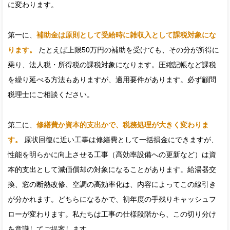
に変わります。
第一に、
補助金は原則として受給時に雑収入として課税対象にな
ります。
たとえば上限50万円の補助を受けても、その分が所得に
乗り、法人税・所得税の課税対象になります。圧縮記帳など課税
を繰り延べる方法もありますが、適用要件があります。必ず顧問
税理士にご相談ください。
第二に、
修繕費か資本的支出かで、税務処理が大きく変わりま
す。
原状回復に近い工事は修繕費として一括損金にできますが、
性能を明らかに向上させる工事（高効率設備への更新など）は資
本的支出として減価償却の対象になることがあります。給湯器交
換、窓の断熱改修、空調の高効率化は、内容によってこの線引き
が分かれます。どちらになるかで、初年度の手残りキャッシュフ
ローが変わります。私たちは工事の仕様段階から、この切り分け
を意識してご提案します。