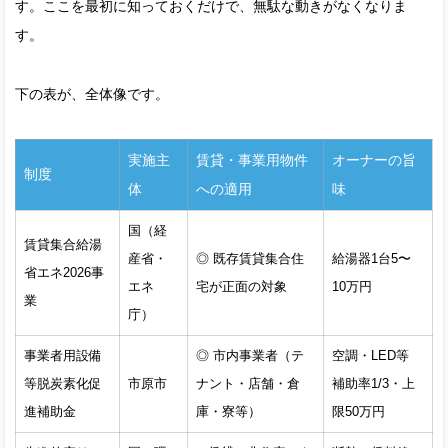
す。ここを最初に知っておくだけで、無駄な動きがなくなりま
す。
下の表が、全体像です。
実施主
賃貸・事業用物件
オーナーの旨
制度
体
への適用
味
国（経
賃貸集合給湯
産省・
◎ 既存賃貸集合住
給湯器1台5〜
省エネ2026事
エネ
宅が正面の対象
10万円
業
庁）
事業者用設備
◎ 市内事業者（テ
空調・LED等
等脱炭素化促
市原市
ナント・店舗・倉
補助率1/3・上
進補助金
庫・寮等）
限50万円