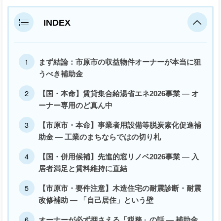
INDEX
まず結論：市原市の収益物件オーナーが本当に狙
うべき補助金
【国・本命】賃貸集合給湯省エネ2026事業 — オ
ーナー専用のど真ん中
【市原市・本命】事業者用設備等脱炭素化促進補
助金 — 工業のまちならではの切り札
【国・併用候補】先進的窓リノベ2026事業 — 入
居者満足と賃料維持に直結
【市原市・要件注意】木造住宅の耐震診断・耐震
改修補助 — 「自己居住」という壁
オーナーが必ず押さえる「税務」の話 — 補助金