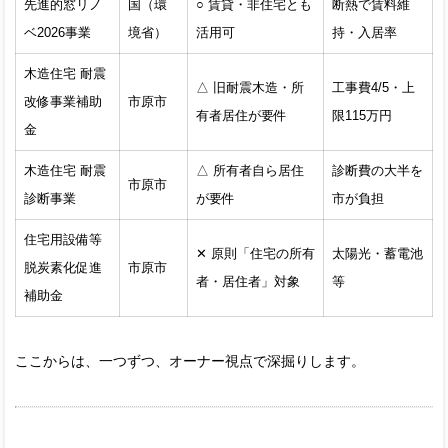
先進的窓リノ
国（環
○ 賃貸・非住宅とも
断熱で賃料維
ベ2026事業
境省）
活用可
持・入居率
木造住宅 耐震
△ 旧耐震木造・所
工事費4/5・上
改修事業補助
市原市
有者居住が要件
限115万円
金
木造住宅 耐震
△ 所有者自ら居住
診断費の大半を
市原市
診断事業
が要件
市が負担
住宅用設備等
✕ 原則「住宅の所有
太陽光・蓄電池
脱炭素化促進
市原市
者・居住者」対象
等
補助金
ここからは、一つずつ、オーナー視点で深掘りします。