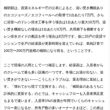
補助額は、資源エネルギー庁の公表によると、追い焚き機能あり
のエコジョーズ／エコフィールへの取替で1台あたり7万円。さら
に浴室へのドレン排水工事を伴う場合は1台あたり最大10万円。追
い焚き機能なしの場合は1台あたり5万円、共用廊下を横断するド
レン排水ガイドの敷設を伴う場合は8万円です。仮に20戸の賃貸マ
ンションで全戸の給湯器が更新時期を迎えていれば、単純計算で
100万〜200万円規模の補助になり得る、ということです。
ここで現場の人間として一つ補足します。給湯器は、入居者から
のクレームで最も多い設備の一つです。冬場にお湯が出ない、追
い焚きができない——こうしたトラブルは、退去理由に直結しま
す。「壊れてから慌てて交換する」のと、「補助金のあるうちに
計画的に更新する」のとでは、キャッシュフローも入居者満足度
もまるで違います。入居率1%の改善が年間でいくらのキャッシュ
フロー差になるか、所有戸数の多いオーナーさまほど、この差は