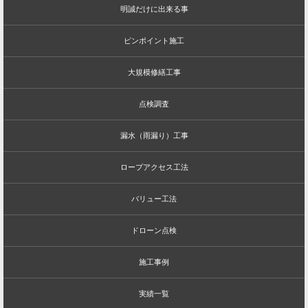
明誠だけに出来る事
ピンポイント施工
大規模修繕工事
点検調査
漏水（雨漏り）工事
ロープアクセス工法
バリュー工法
ドローン点検
施工事例
実績一覧