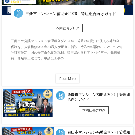
20
三郷市マンション補助金2026｜管理組合向けガイド
Jul
本間社長ブログ
三郷市の分譲マンション管理組合が2026年（令和8年度）に使える補助金・
税制を、大規模修繕20年の職人が正直に解説。令和6年開始のマンション管
理計画認定、国の長寿命化促進税制、埼玉県の無料アドバイザー、機構融
資、無足場工法まで。申請は工事の...
Read More
19
飯能市マンション補助金2026｜管理組
Jul
合向けガイド
本間社長ブログ
18
狭山市マンション補助金2026｜管理組