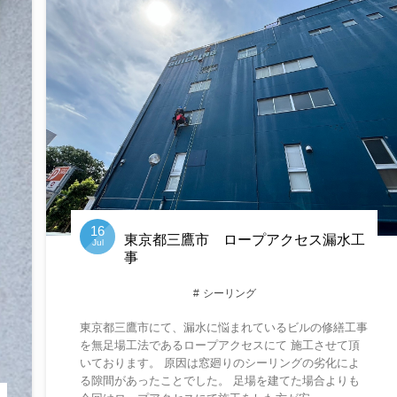
16
東京都三鷹市 ロープアクセス漏水工
Jul
事
シーリング
東京都三鷹市にて、漏水に悩まれているビルの修繕工事
を無足場工法であるロープアクセスにて 施工させて頂
いております。 原因は窓廻りのシーリングの劣化によ
る隙間があったことでした。 足場を建てた場合よりも