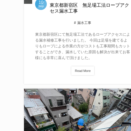
10
東京都新宿区 無足場工法ロープアク
Sep
セス漏水工事
漏水工事
東京都新宿区にて無足場工法であるロープアクセスによ
る漏水補修工事を行いました。 今回は足場を建てるよ
りもロープによる作業の方がコストも工事期間もカット
することができ、漏水していた原因も解決が出来てお客
様にも非常に喜んで頂けました。
Read More