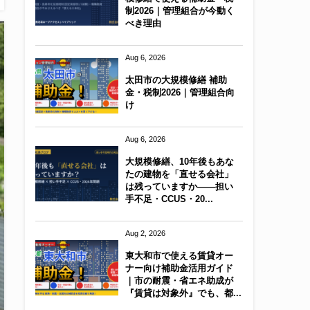
制2026｜管理組合が今動く
べき理由
Aug 6, 2026
太田市の大規模修繕 補助
金・税制2026｜管理組合向
け
Aug 6, 2026
大規模修繕、10年後もあな
たの建物を「直せる会社」
は残っていますか——担い
手不足・CCUS・20...
Aug 2, 2026
東大和市で使える賃貸オー
ナー向け補助金活用ガイド
｜市の耐震・省エネ助成が
『賃貸は対象外』でも、都...