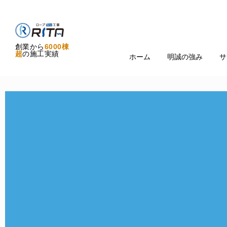
創業から
6000棟
超
の施工実績
ホーム
明誠の強み
サ