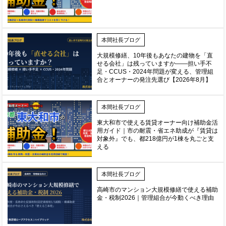
本間社長ブログ
大規模修繕、10年後もあなたの建物を「直
せる会社」は残っていますか——担い手不
足・CCUS・2024年問題が変える、管理組
合とオーナーの発注先選び【2026年8月】
本間社長ブログ
東大和市で使える賃貸オーナー向け補助金活
用ガイド｜市の耐震・省エネ助成が『賃貸は
対象外』でも、都218億円が1棟を丸ごと支
える
本間社長ブログ
高崎市のマンション大規模修繕で使える補助
金・税制2026｜管理組合が今動くべき理由