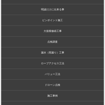
明誠だけに出来る事
ピンポイント施工
大規模修繕工事
点検調査
漏水（雨漏り）工事
ロープアクセス工法
バリュー工法
ドローン点検
施工事例