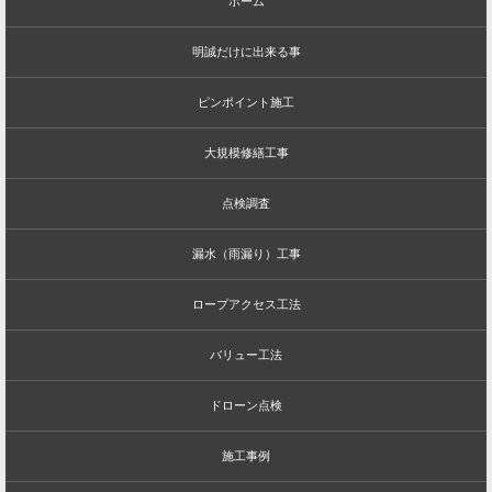
ホーム
明誠だけに出来る事
ピンポイント施工
大規模修繕工事
点検調査
漏水（雨漏り）工事
ロープアクセス工法
バリュー工法
ドローン点検
施工事例