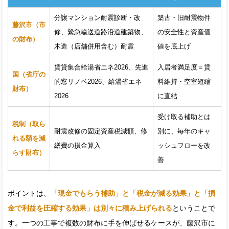
分譲マンション耐震診断・改
築古・旧耐震物件
藤沢市（市
修、緊急輸送道路沿道建築物、
の安全性と資産価
の財布）
木造（店舗併用含む）耐震
値を底上げ
賃貸集合給湯省エネ2026、先進
入居者満足度＝賃
国（省庁の
的窓リノベ2026、給湯省エネ
料維持・空室短縮
財布）
2026
に直結
受け取る補助とは
税制（取ら
耐震改修の固定資産税減額、修
別に、毎年のキャ
れる額を減
繕費の損金算入
ッシュフローを改
らす財布）
善
ポイントは、
「現金でもらう補助」と「税金が減る効果」と「損
金で利益を圧縮する効果」は別々に積み上げられる
ということで
す。一つの工事で複数の財布に手を伸ばせるケースが、藤沢市に