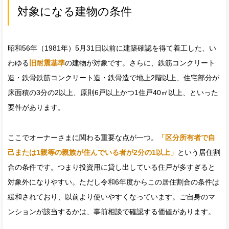
対象になる建物の条件
昭和56年（1981年）5月31日以前に建築確認を得て着工した、い
わゆる
旧耐震基準
の建物が対象です。さらに、鉄筋コンクリート
造・鉄骨鉄筋コンクリート造・鉄骨造で地上2階以上、住宅部分が
床面積の3分の2以上、原則6戸以上かつ1住戸40㎡以上、といった
要件があります。
ここでオーナーさまに関わる重要な点が一つ。
「区分所有者で自
己または1親等の親族が住んでいる者が2分の1以上」
という居住割
合の条件です。つまり投資用に貸し出している住戸が多すぎると
対象外になりやすい。ただし令和6年度からこの居住割合の条件は
緩和されており、以前より使いやすくなっています。ご自身のマ
ンションが該当するかは、事前相談で確認する価値があります。