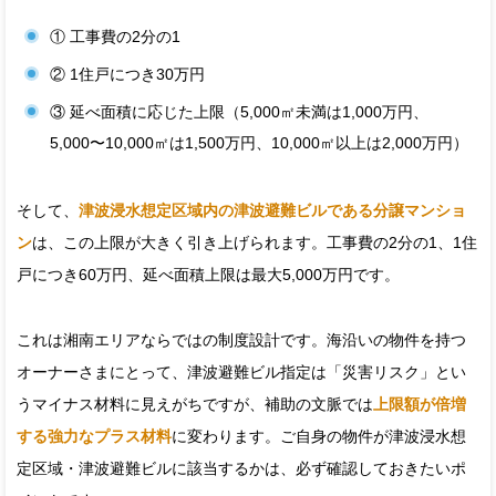
① 工事費の2分の1
② 1住戸につき30万円
③ 延べ面積に応じた上限（5,000㎡未満は1,000万円、
5,000〜10,000㎡は1,500万円、10,000㎡以上は2,000万円）
そして、
津波浸水想定区域内の津波避難ビルである分譲マンショ
ン
は、この上限が大きく引き上げられます。工事費の2分の1、1住
戸につき60万円、延べ面積上限は最大5,000万円です。
これは湘南エリアならではの制度設計です。海沿いの物件を持つ
オーナーさまにとって、津波避難ビル指定は「災害リスク」とい
うマイナス材料に見えがちですが、補助の文脈では
上限額が倍増
する強力なプラス材料
に変わります。ご自身の物件が津波浸水想
定区域・津波避難ビルに該当するかは、必ず確認しておきたいポ