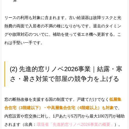
算
リースの利用も対象に含まれます。古い給湯器は故障リスクと光
熱費の両面で入居者の不満の種になりがちです。退去のタイミン
グや故障対応のついでに、補助を使って省エネ機へ更新する。こ
れは手堅い一手です。
(2) 先進的窓リノベ2026事業｜結露・寒
さ・暑さ対策で部屋の競争力を上げる
窓の断熱改修を支援する国の制度です。戸建てだけでなく
低層集
合住宅（3階建以下）・中高層集合住宅（4階建以上）も対象
で、
内窓設置や窓交換に対し、1戸あたり5万円から最大100万円が補助
されます（出典：
環境省「先進的窓リノベ2026事業の概要」
）。