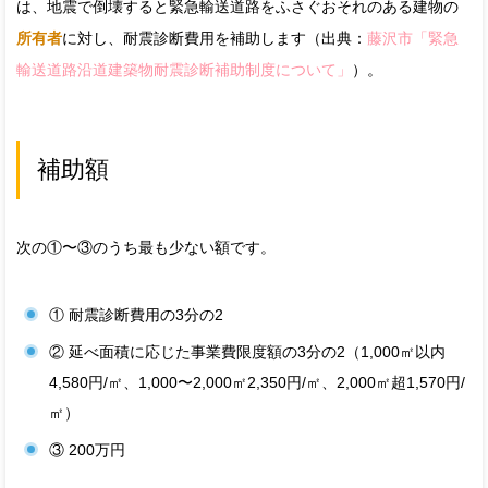
は、地震で倒壊すると緊急輸送道路をふさぐおそれのある建物の
所有者
に対し、耐震診断費用を補助します（出典：
藤沢市「緊急
輸送道路沿道建築物耐震診断補助制度について」
）。
補助額
次の①〜③のうち最も少ない額です。
① 耐震診断費用の3分の2
② 延べ面積に応じた事業費限度額の3分の2（1,000㎡以内
4,580円/㎡、1,000〜2,000㎡2,350円/㎡、2,000㎡超1,570円/
㎡）
③ 200万円