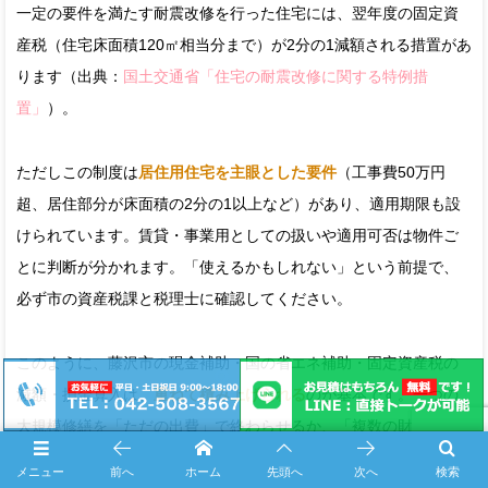
一定の要件を満たす耐震改修を行った住宅には、翌年度の固定資
産税（住宅床面積120㎡相当分まで）が2分の1減額される措置があ
ります（出典：
国土交通省「住宅の耐震改修に関する特例措
置」
）。
ただしこの制度は
居住用住宅を主眼とした要件
（工事費50万円
超、居住部分が床面積の2分の1以上など）があり、適用期限も設
けられています。賃貸・事業用としての扱いや適用可否は物件ご
とに判断が分かれます。「使えるかもしれない」という前提で、
必ず市の資産税課と税理士に確認してください。
このように、藤沢市の現金補助・国の省エネ補助・固定資産税の
減額・損金算入は、
重ねて積み上げられる
のが基本です。一つの
大規模修繕を「ただの出費」で終わらせるか、「複数の財布から
取り戻す投資」に変えるかは、計画の最初の設計で決まります。
メニュー
前へ
ホーム
先頭へ
次へ
検索