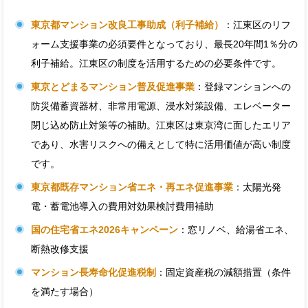
東京都マンション改良工事助成（利子補給）
：江東区のリフ
ォーム支援事業の必須要件となっており、最長20年間1％分の
利子補給。江東区の制度を活用するための必要条件です。
東京とどまるマンション普及促進事業
：登録マンションへの
防災備蓄資器材、非常用電源、浸水対策設備、エレベーター
閉じ込め防止対策等の補助。江東区は東京湾に面したエリア
であり、水害リスクへの備えとして特に活用価値が高い制度
です。
東京都既存マンション省エネ・再エネ促進事業
：太陽光発
電・蓄電池導入の費用対効果検討費用補助
国の住宅省エネ2026キャンペーン
：窓リノベ、給湯省エネ、
断熱改修支援
マンション長寿命化促進税制
：固定資産税の減額措置（条件
を満たす場合）