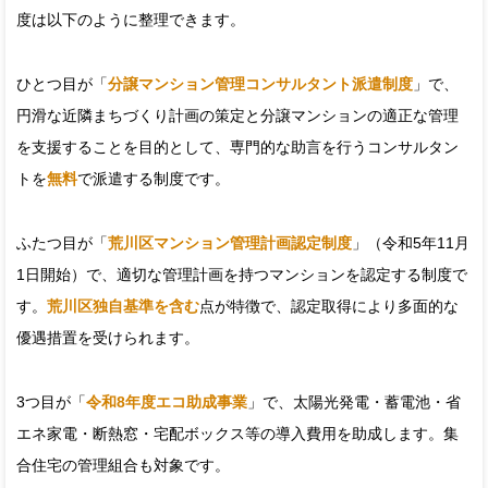
度は以下のように整理できます。
ひとつ目が「
分譲マンション管理コンサルタント派遣制度
」で、
円滑な近隣まちづくり計画の策定と分譲マンションの適正な管理
を支援することを目的として、専門的な助言を行うコンサルタン
トを
無料
で派遣する制度です。
ふたつ目が「
荒川区マンション管理計画認定制度
」（令和5年11月
1日開始）で、適切な管理計画を持つマンションを認定する制度で
す。
荒川区独自基準を含む
点が特徴で、認定取得により多面的な
優遇措置を受けられます。
3つ目が「
令和8年度エコ助成事業
」で、太陽光発電・蓄電池・省
エネ家電・断熱窓・宅配ボックス等の導入費用を助成します。集
合住宅の管理組合も対象です。