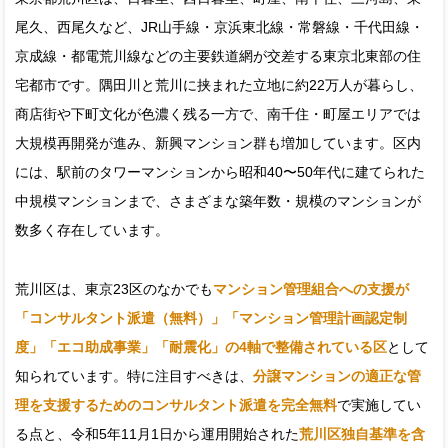
尾久、西尾久など、JR山手線・京浜東北線・常磐線・千代田線・
京成線・都電荒川線などの主要鉄道網が交差する東京北東部の住
宅都市です。隅田川と荒川に挟まれた立地に約22万人が暮らし、
商店街や下町文化が色濃く残る一方で、南千住・町屋エリアでは
大規模再開発が進み、新興マンション群も増加しています。区内
には、駅前のタワーマンションから昭和40〜50年代に建てられた
中規模マンションまで、さまざまな築年数・規模のマンションが
数多く存在しています。
荒川区は、東京23区のなかでも
マンション管理組合への支援が
「コンサルタント派遣（無料）」「マンション管理計画認定制
度」「エコ助成事業」「耐震化」の4軸で整備されている区
として
知られています。特に注目すべきは、
分譲マンションの適正な管
理を支援するためのコンサルタント派遣を完全無料
で実施してい
る点と、令和5年11月1日から運用開始された
荒川区独自基準を含