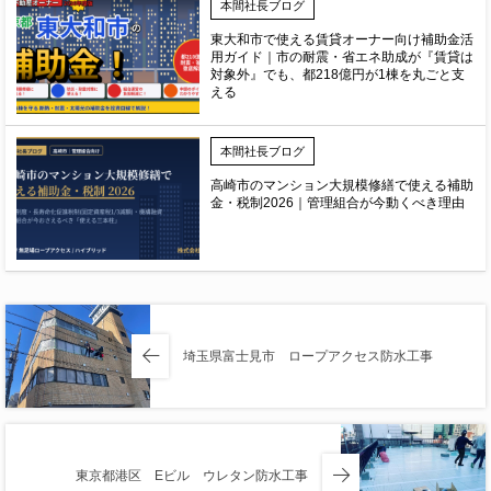
本間社長ブログ
東大和市で使える賃貸オーナー向け補助金活
用ガイド｜市の耐震・省エネ助成が『賃貸は
対象外』でも、都218億円が1棟を丸ごと支
える
本間社長ブログ
高崎市のマンション大規模修繕で使える補助
金・税制2026｜管理組合が今動くべき理由
埼玉県富士見市 ロープアクセス防水工事
東京都港区 Eビル ウレタン防水工事