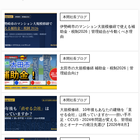
本間社長ブログ
伊勢崎市のマンション大規模修繕で使える補
助金・税制2026｜管理組合が今動くべき理
由
本間社長ブログ
太田市の大規模修繕 補助金・税制2026｜管
理組合向け
本間社長ブログ
大規模修繕、10年後もあなたの建物を「直
せる会社」は残っていますか——担い手不
足・CCUS・2024年問題が変える、管理組
合とオーナーの発注先選び【2026年8月】