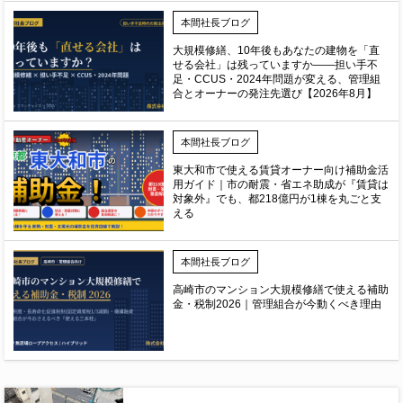
本間社長ブログ
大規模修繕、10年後もあなたの建物を「直
せる会社」は残っていますか——担い手不
足・CCUS・2024年問題が変える、管理組
合とオーナーの発注先選び【2026年8月】
本間社長ブログ
東大和市で使える賃貸オーナー向け補助金活
用ガイド｜市の耐震・省エネ助成が『賃貸は
対象外』でも、都218億円が1棟を丸ごと支
える
本間社長ブログ
高崎市のマンション大規模修繕で使える補助
金・税制2026｜管理組合が今動くべき理由