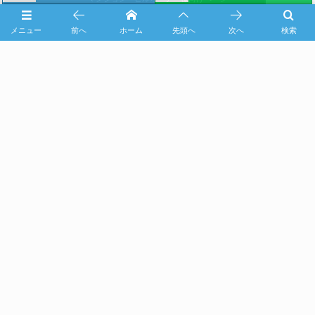
メニュー
前へ
ホーム
先頭へ
次へ
検索
ホテル・宿泊施設運営会社様向けサービス
マンション管理組合様向けサービス
プラント工場様向けサービス
You Tube動画
社会貢献
求人情報
FCオーナー・協力会社様募集
無料ロープアクセス体験会
会社案内