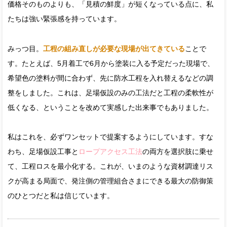
価格そのものよりも、「見積の鮮度」が短くなっている点に、私
たちは強い緊張感を持っています。
みっつ目。
工程の組み直しが必要な現場が出てきている
ことで
す。たとえば、5月着工で6月から塗装に入る予定だった現場で、
希望色の塗料が間に合わず、先に防水工程を入れ替えるなどの調
整をしました。これは、足場仮設のみの工法だと工程の柔軟性が
低くなる、ということを改めて実感した出来事でもありました。
私はこれを、必ずワンセットで提案するようにしています。すな
わち、足場仮設工事と
ロープアクセス工法
の両方を選択肢に乗せ
て、工程ロスを最小化する。これが、いまのような資材調達リス
クが高まる局面で、発注側の管理組合さまにできる最大の防御策
のひとつだと私は信じています。