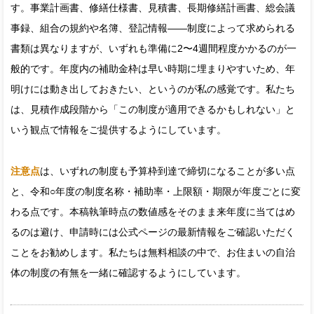
す。事業計画書、修繕仕様書、見積書、長期修繕計画書、総会議
事録、組合の規約や名簿、登記情報——制度によって求められる
書類は異なりますが、いずれも準備に2〜4週間程度かかるのが一
般的です。年度内の補助金枠は早い時期に埋まりやすいため、年
明けには動き出しておきたい、というのが私の感覚です。私たち
は、見積作成段階から「この制度が適用できるかもしれない」と
いう観点で情報をご提供するようにしています。
注意点
は、いずれの制度も予算枠到達で締切になることが多い点
と、令和○年度の制度名称・補助率・上限額・期限が年度ごとに変
わる点です。本稿執筆時点の数値感をそのまま来年度に当てはめ
るのは避け、申請時には公式ページの最新情報をご確認いただく
ことをお勧めします。私たちは無料相談の中で、お住まいの自治
体の制度の有無を一緒に確認するようにしています。