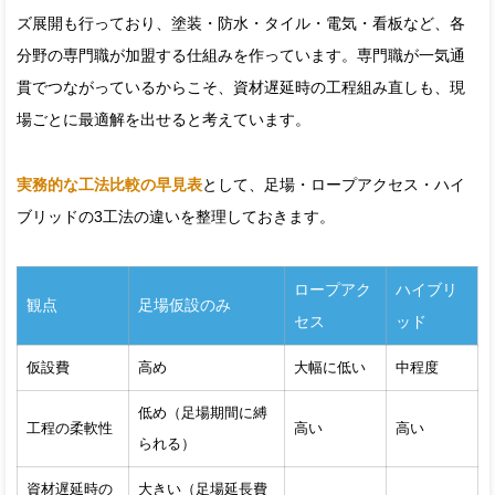
ズ展開も行っており、塗装・防水・タイル・電気・看板など、各
分野の専門職が加盟する仕組みを作っています。専門職が一気通
貫でつながっているからこそ、資材遅延時の工程組み直しも、現
場ごとに最適解を出せると考えています。
実務的な工法比較の早見表
として、足場・ロープアクセス・ハイ
ブリッドの3工法の違いを整理しておきます。
ロープアク
ハイブリ
観点
足場仮設のみ
セス
ッド
仮設費
高め
大幅に低い
中程度
低め（足場期間に縛
工程の柔軟性
高い
高い
られる）
資材遅延時の
大きい（足場延長費