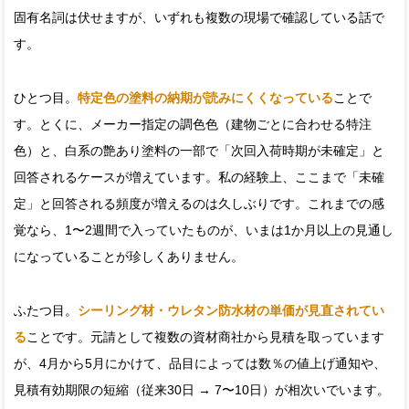
固有名詞は伏せますが、いずれも複数の現場で確認している話で
す。
ひとつ目。
特定色の塗料の納期が読みにくくなっている
ことで
す。とくに、メーカー指定の調色色（建物ごとに合わせる特注
色）と、白系の艶あり塗料の一部で「次回入荷時期が未確定」と
回答されるケースが増えています。私の経験上、ここまで「未確
定」と回答される頻度が増えるのは久しぶりです。これまでの感
覚なら、1〜2週間で入っていたものが、いまは1か月以上の見通し
になっていることが珍しくありません。
ふたつ目。
シーリング材・ウレタン防水材の単価が見直されてい
る
ことです。元請として複数の資材商社から見積を取っています
が、4月から5月にかけて、品目によっては数％の値上げ通知や、
見積有効期限の短縮（従来30日 → 7〜10日）が相次いでいます。