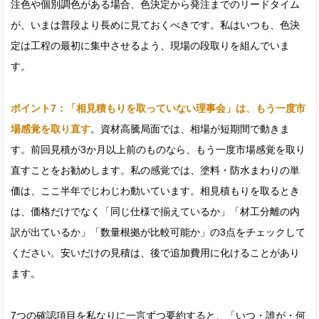
注色や個別調色がある場合、色決定から発注までのリードタイム
が、いまは普段より長めに見ておくべきです。私はいつも、色決
定は工程の最初に集中させるよう、現場の段取りを組んでいま
す。
ポイント7：「相見積もりを取っていない理事会」は、もう一度市
場感覚を取り直す
。資材高騰局面では、相場が短期間で動きま
す。前回見積が3か月以上前のものなら、もう一度市場感覚を取り
直すことをお勧めします。私の感覚では、塗料・防水まわりの単
価は、ここ半年でじわじわ動いています。相見積もりを取るとき
は、価格だけでなく「同じ仕様で揃えているか」「材工分離の内
訳が出ているか」「数量根拠が比較可能か」の3点をチェックして
ください。安いだけの見積は、後で追加費用に化けることがあり
ます。
7つの確認項目を私なりに一言ずつ要約すると、「いつ・誰が・何