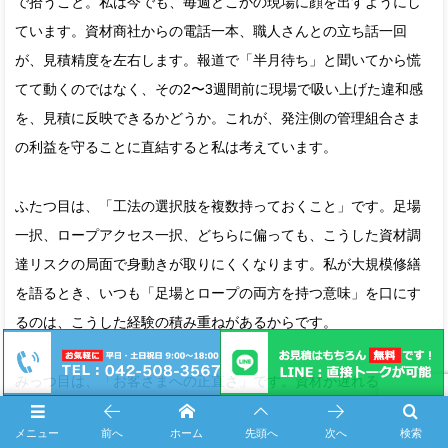
で拾うこと。私は今でも、毎週どこかの現場に顔を出すようにし
ています。資材商社からの電話一本、職人さんとの立ち話一回
が、見積精度を左右します。報道で「半月待ち」と聞いてから慌
てて動くのではなく、その2〜3週間前に現場で吸い上げた違和感
を、見積に反映できるかどうか。これが、発注側の管理組合さま
の利益を守ることに直結すると私は考えています。
ふたつ目は、「工法の選択肢を複数持っておくこと」です。足場
一択、ロープアクセス一択、どちらに偏っても、こうした資材調
達リスクの局面で身動きが取りにくくなります。私が大規模修繕
を語るとき、いつも「足場とロープの両方を持つ意味」を口にす
るのは、こうした経験の積み重ねがあるからです。
みっつ目は、「お客さまへの正直さ」です。資材が遅れるかもし
れないとき、価格が動くかもしれないとき、私は理事長さまに早
メニュー
前へ
ホーム
先頭へ
次へ
検索
めに、正直にお伝えするようにしています。現場で20年やってき