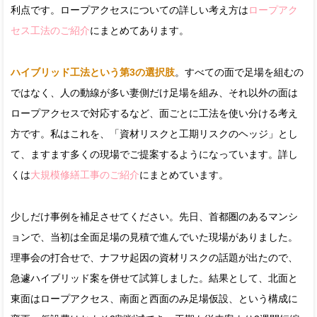
利点です。ロープアクセスについての詳しい考え方は
ロープアク
セス工法のご紹介
にまとめてあります。
ハイブリッド工法という第3の選択肢
。すべての面で足場を組むの
ではなく、人の動線が多い妻側だけ足場を組み、それ以外の面は
ロープアクセスで対応するなど、面ごとに工法を使い分ける考え
方です。私はこれを、「資材リスクと工期リスクのヘッジ」とし
て、ますます多くの現場でご提案するようになっています。詳し
くは
大規模修繕工事のご紹介
にまとめています。
少しだけ事例を補足させてください。先日、首都圏のあるマンシ
ョンで、当初は全面足場の見積で進んでいた現場がありました。
理事会の打合せで、ナフサ起因の資材リスクの話題が出たので、
急遽ハイブリッド案を併せて試算しました。結果として、北面と
東面はロープアクセス、南面と西面のみ足場仮設、という構成に