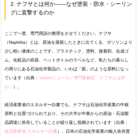
2. ナフサとは何か——なぜ塗装・防水・シーリン
グに直撃するのか
ここで一度、専門用語の整理をさせてください。ナフサ
（Naphtha）とは、原油を蒸留したときに出てくる、ガソリンより
少し軽い液体のことです。プラスチック、塗料、接着剤、合成ゴ
ム、化粧品の容器、ペットボトルのラベルなど、私たちの暮らし
の周りにある石油化学製品の、いわば「親」のような原料になっ
ています（出典：
Yahoo!ニュース／専門家解説「ナフサとは何
か」
）。
経済産業省のエネルギー白書でも、ナフサは石油化学産業の中核
原料と位置づけられており、その大半が中東からの原油・石油製
品調達に依存していることが繰り返し指摘されています（出典：
経済産業省 エネルギー白書
）。日本の石油化学産業の輸入依存度