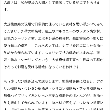
の高さは、私が現場の人間として痛感している弱点でもありま
す。
大規模修繕の現場で日常的に使っている資材を思い浮かべてみて
ください。外壁の塗装材、屋上やバルコニーのウレタン防水材、
目地のシーリング材、エポキシ系の補修材、鉄部塗装の下塗りに
使う錆止め塗料——これらの大半は、ナフサを起点にした石油化
学品から作られています。つまりナフサの供給が止まれば、塗
装・防水・シーリングという、大規模修繕工事の主役級の工程が
そろって影響を受ける構造になっているわけです。
もう少しだけ踏み込んで説明します。塗装材を例に取ると、アク
リル樹脂系・ウレタン樹脂系・シリコン樹脂系・フッ素樹脂系・
無機ハイブリッド系といった主要な樹脂分のほとんどが、石油化
学を経由して作られています。防水材で言えば、ウレタン塗膜防
水、塩ビシート防水、改質アスファルトといった工法の主役材料