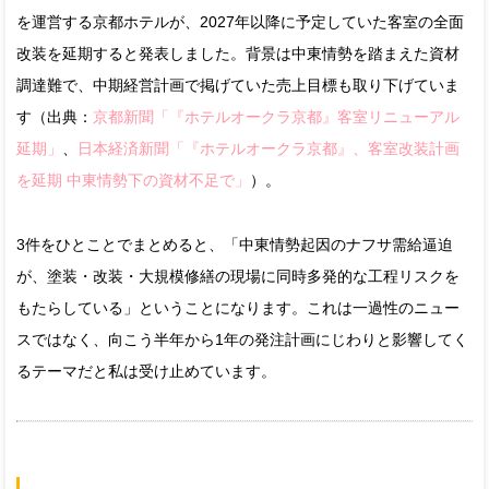
を運営する京都ホテルが、2027年以降に予定していた客室の全面
改装を延期すると発表しました。背景は中東情勢を踏まえた資材
調達難で、中期経営計画で掲げていた売上目標も取り下げていま
す（出典：
京都新聞「『ホテルオークラ京都』客室リニューアル
延期」
、
日本経済新聞「『ホテルオークラ京都』、客室改装計画
を延期 中東情勢下の資材不足で」
）。
3件をひとことでまとめると、「中東情勢起因のナフサ需給逼迫
が、塗装・改装・大規模修繕の現場に同時多発的な工程リスクを
もたらしている」ということになります。これは一過性のニュー
スではなく、向こう半年から1年の発注計画にじわりと影響してく
るテーマだと私は受け止めています。