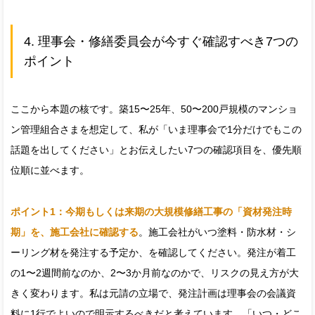
4. 理事会・修繕委員会が今すぐ確認すべき7つの
ポイント
ここから本題の核です。築15〜25年、50〜200戸規模のマンショ
ン管理組合さまを想定して、私が「いま理事会で1分だけでもこの
話題を出してください」とお伝えしたい7つの確認項目を、優先順
位順に並べます。
ポイント1：今期もしくは来期の大規模修繕工事の「資材発注時
期」を、施工会社に確認する
。施工会社がいつ塗料・防水材・シ
ーリング材を発注する予定か、を確認してください。発注が着工
の1〜2週間前なのか、2〜3か月前なのかで、リスクの見え方が大
きく変わります。私は元請の立場で、発注計画は理事会の会議資
料に1行でよいので明示するべきだと考えています。「いつ・どこ