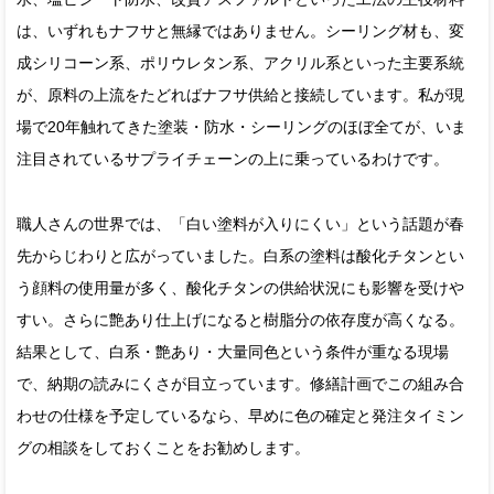
は、いずれもナフサと無縁ではありません。シーリング材も、変
成シリコーン系、ポリウレタン系、アクリル系といった主要系統
が、原料の上流をたどればナフサ供給と接続しています。私が現
場で20年触れてきた塗装・防水・シーリングのほぼ全てが、いま
注目されているサプライチェーンの上に乗っているわけです。
職人さんの世界では、「白い塗料が入りにくい」という話題が春
先からじわりと広がっていました。白系の塗料は酸化チタンとい
う顔料の使用量が多く、酸化チタンの供給状況にも影響を受けや
すい。さらに艶あり仕上げになると樹脂分の依存度が高くなる。
結果として、白系・艶あり・大量同色という条件が重なる現場
で、納期の読みにくさが目立っています。修繕計画でこの組み合
わせの仕様を予定しているなら、早めに色の確定と発注タイミン
グの相談をしておくことをお勧めします。