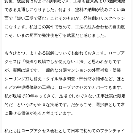
変更。仮設費はおよそ2割削減でき、工期も従来案より3週間短縮
できる見通しになりました。何より、塗料の納期が読みにくい局
面で「短い工期で済む」ことそのものが、発注側のリスクヘッジ
になります。私はこの案件で改めて、工法の組み合わせの自由度
こそ、いまの局面で発注側を守る武器だと感じました。
もうひとつ、よくある誤解についても触れておきます。ロープア
クセスは「特殊な現場でしか使えない工法」と思われがちです
が、実態は逆です。一般的な分譲マンションの外壁補修・塗装・
シーリング打ち替え・タイル浮き調査・部分防水補修など、ほと
んどの中規模修繕の工程は、ロープアクセスでカバーできます。
私が現場で20年やってきて、足場でしかできない工事は実は限定
的だ、というのが正直な実感です。だからこそ、選択肢として常
に乗せる価値があると考えています。
私たちはロープアクセス会社として日本で初めてのフランチャイ