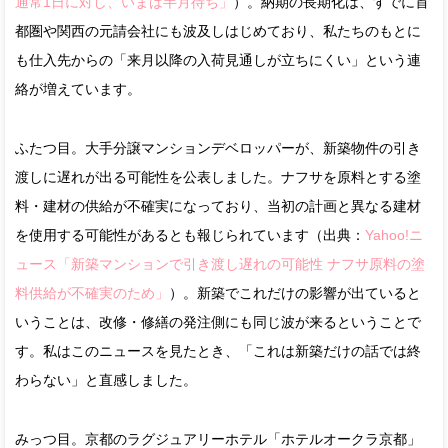
通常1日に対し、いまは半月待ち」
）。納期の長期化は、すでに首
都圏や関西の元請会社にも波及しはじめており、私たちのもとに
も仕入先からの「来月以降の入荷見通しが立ちにくい」という連
絡が増えています。
ふたつ目。大手分譲マンションデベロッパーが、新築物件の引き
渡しに遅れが出る可能性を公表しました。ナフサを原料とする塗
料・建材の供給が不確実になっており、当初の計画と異なる建材
を使用する可能性があるとも報じられています（出典：
Yahoo!ニ
ュース「新築マンションで引き渡し遅れの可能性 ナフサ原料の塗
料供給が不確実のため」
）。新築でこれだけの影響が出ていると
いうことは、改修・修繕の発注側にも同じ波が来るということで
す。私はこのニュースを見たとき、「これは新築だけの話では終
わらない」と直感しました。
みっつ目。京都のラグジュアリーホテル「ホテルオークラ京都」