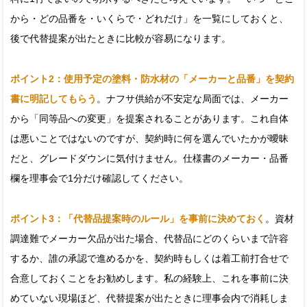
から・どの品番を・いくらで・どれだけ」を一覧にしておくと、
後で代替提案が出たときに比較が容易になります。
ポイント2：使用予定の塗料・防水材の「メーカーと品番」を契約
書に明記してもらう
。ナフサ供給が不安定な局面では、メーカー
から「同等品への変更」を提案されることがあります。これ自体
は悪いことではないのですが、契約時に何を選んでいたかが曖昧
だと、グレードダウンに気付けません。仕様書のメーカー・品番
欄を理事会で1分だけ確認してください。
ポイント3：「代替品提案時のルール」を事前に決めておく
。資材
調達難でメーカー欠品が出た場合、代替品にどのくらいまで許容
するか、誰の承認で進めるかを、契約時もしくは着工前打合せで
合意しておくことをお勧めします。私の経験上、これを事前に決
めていない現場ほど、代替提案が出たときに理事会内で消耗しま