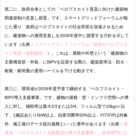
第二に、政府全体としての「ペロブスカイト普及に向けた建築物
関連規制の見直し措置」です。スマートグリッドフォーラムが報
じた通り、政府はペロブスカイトの社会実装を加速させるため
に、建築物への適用見直しを2026年度中に措置する方針を示して
います（出典：
スマートグリッドフォーラム「政府がペロブスカ
イト普及へ規制緩和」
）。これは、屋根や外壁という「建築物の
主要構造部・外装」にBIPVを設置する際の、建築基準法・防火・
耐風・耐荷重の運用ハードルを下げる動きです。
第三に、環境省が2026年度予算で継続する「ペロブスカイト・
BIPV導入支援事業」です。建物の屋根・窓・インフラ空間への導
入に対し、補助率は最大2/3または3/4。フィルム型で10kg/㎡以
下、1施設あたり5kW以上、自家消費率50%以上、FIT/FIPは対象
外、施工後のデータ提出義務といった要件があります（出典：
環
境省「ペロブスカイト太陽電池の導入支援事業」
、
政府部門にお