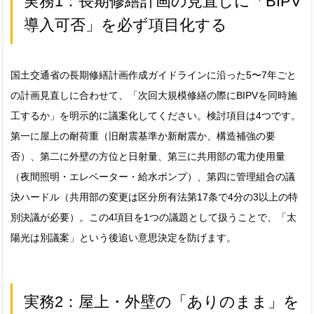
実務1：長期修繕計画の見直しに「BIPV
導入可否」を必ず項目化する
国土交通省の長期修繕計画作成ガイドラインに沿った5〜7年ごと
の計画見直しに合わせて、「次回大規模修繕の際にBIPVを同時施
工するか」を明示的に議案化してください。検討項目は4つです。
第一に屋上の耐荷重（旧耐震基準か新耐震か、構造補強の要
否）、第二に外壁の方位と日射量、第三に共用部の電力使用量
（夜間照明・エレベーター・給水ポンプ）、第四に管理組合の議
決ハードル（共用部の変更は区分所有法第17条で4分の3以上の特
別決議が必要）。この4項目を1つの議題として扱うことで、「太
陽光は別議案」という後追い意思決定を防げます。
実務2：屋上・外壁の「ありのまま」を