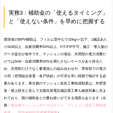
実務3：補助金の「使えるタイミング」
と「使えない条件」を早めに把握する
環境省のBIPV補助は、フィルム型中心で10kg/㎡以下、1施設あた
り5kW以上、自家消費率50%以上、FIT/FIP不可、施工・導入後の
データ提出が条件です。マンションの場合、共用部の電力消費だ
けでは5kW・自家消費率50%を満たさないケースがあり得るた
め、共用部だけでなく蓄電池との組み合わせや、専有部での電力
小売（管理組合発電・各戸供給）の可否を早い段階で検討する必
要があります。東京都のマンション改良工事助成制度は、外壁塗
装・屋上防水と並んで太陽光発電設備設置工事も融資対象に含ま
れており、国の補助金との重ね使いができる場面もあります（出
典：
東京都マンションポータルサイト「マンション改良工事助成
制度」
、
環境省BIPV支援事業概要
）。