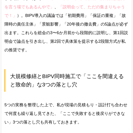
を言う場でもあるんやで」
、
「説明会って、ただの集まりちゃう
で！」
）。BIPV導入の議論では「初期費用」「保証の重複」「故
障時の責任主体」「景観影響」「20年後の撤去費」の5論点が必ず
出ます。これらを総会の3〜6か月前から段階的に説明し、第1回説
明会で論点を引き出し、第2回で具体策を提示する2段階方式が私
の推奨です。
大規模修繕とBIPV同時施工で「ここを間違える
と致命的」な3つの落とし穴
5つの実務を整理した上で、私が現場の見積もり・設計打ち合わせ
で何度も繰り返し見てきた、「ここで失敗すると後戻りができな
い」3つの落とし穴も共有しておきます。