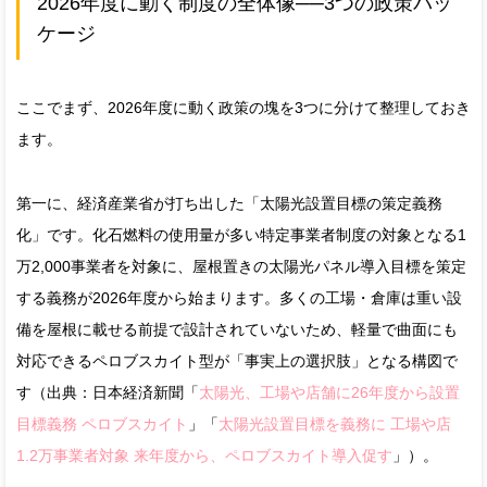
2026年度に動く制度の全体像──3つの政策パッ
ケージ
ここでまず、2026年度に動く政策の塊を3つに分けて整理しておき
ます。
第一に、経済産業省が打ち出した「太陽光設置目標の策定義務
化」です。化石燃料の使用量が多い特定事業者制度の対象となる1
万2,000事業者を対象に、屋根置きの太陽光パネル導入目標を策定
する義務が2026年度から始まります。多くの工場・倉庫は重い設
備を屋根に載せる前提で設計されていないため、軽量で曲面にも
対応できるペロブスカイト型が「事実上の選択肢」となる構図で
す（出典：日本経済新聞「
太陽光、工場や店舗に26年度から設置
目標義務 ペロブスカイト
」「
太陽光設置目標を義務に 工場や店
1.2万事業者対象 来年度から、ペロブスカイト導入促す
」）。