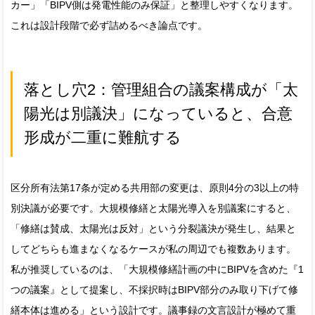
カー」「BIPV側は発電性能のみ保証」と整理しやすくなります。
これは設計段階で必ず詰めるべき論点です。
落とし穴2：管理組合の議案構成が「太
陽光は別議決」になっていると、合意
形成が二重に難航する
区分所有法第17条が定める共用部の変更は、原則4分の3以上の特
別決議が必要です。大規模修繕と太陽光導入を別議案にすると、
「修繕は賛成、太陽光は反対」という分裂議決が発生し、結果と
してどちらも進まなくなるケースが私の周辺でも複数あります。
私が推奨しているのは、「大規模修繕計画の中にBIPVを含めた『1
つの議案』として提案し、不採択時はBIPV部分のみ取り下げて修
繕本体は進める」という設計です。議事録の文言設計が極めて重