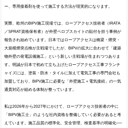
ー、専用接着剤を使って施工する方法が現実的になります。
実際、欧州のBIPV施工現場では、ロープアクセス技術者（IRATA
／SPRAT資格保有者）が外壁ペロブスカイトの貼付を担う事例が
報告され始めています。日本ではロープアクセスは橋梁・煙突・
大規模煙突点検が主戦場でしたが、BIPVの拡大に合わせて「建築
物外壁の発電設備施工」という新しい主戦場が生まれつつありま
す。明誠が日本で初めて立ち上げたロープアクセス工事フランチ
ャイズには、塗装・防水・タイルに加えて電気工事の専門会社も
加盟しており、BIPV施工に必要な「外壁施工＋電気接続」の一気
通貫対応が組める体制が整っています。
私は2026年から2027年にかけて、ロープアクセス技術者の中に
「BIPV施工士」のような社内資格を整備していく必要があると考
えています。施工品質の標準化、安全管理、検査基準の明確化──