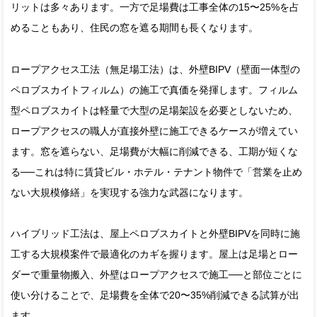
リットは多々あります。一方で足場費は工事全体の15〜25%を占
めることもあり、住民の窓を遮る期間も長くなります。
ロープアクセス工法（無足場工法）は、外壁BIPV（壁面一体型の
ペロブスカイトフィルム）の施工で真価を発揮します。フィルム
型ペロブスカイトは軽量で大型の足場架設を必要としないため、
ロープアクセスの職人が直接外壁に施工できるケースが増えてい
ます。窓を遮らない、足場費が大幅に削減できる、工期が短くな
る──これは特に賃貸ビル・ホテル・テナント物件で「営業を止め
ない大規模修繕」を実現する強力な武器になります。
ハイブリッド工法は、屋上ペロブスカイトと外壁BIPVを同時に施
工する大規模案件で最適化のカギを握ります。屋上は足場とロー
ダーで重量物搬入、外壁はロープアクセスで施工──と部位ごとに
使い分けることで、足場費を全体で20〜35%削減できる試算が出
ます。