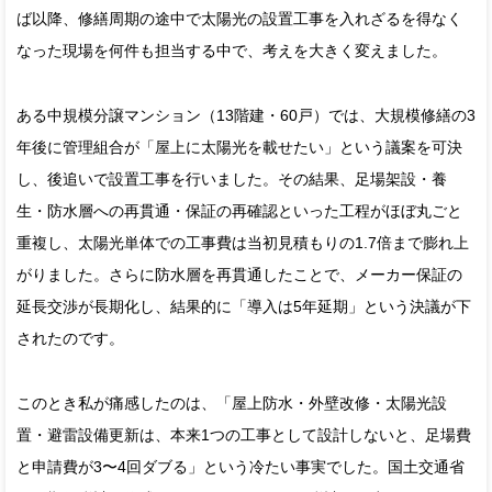
ば以降、修繕周期の途中で太陽光の設置工事を入れざるを得なく
なった現場を何件も担当する中で、考えを大きく変えました。
ある中規模分譲マンション（13階建・60戸）では、大規模修繕の3
年後に管理組合が「屋上に太陽光を載せたい」という議案を可決
し、後追いで設置工事を行いました。その結果、足場架設・養
生・防水層への再貫通・保証の再確認といった工程がほぼ丸ごと
重複し、太陽光単体での工事費は当初見積もりの1.7倍まで膨れ上
がりました。さらに防水層を再貫通したことで、メーカー保証の
延長交渉が長期化し、結果的に「導入は5年延期」という決議が下
されたのです。
このとき私が痛感したのは、「屋上防水・外壁改修・太陽光設
置・避雷設備更新は、本来1つの工事として設計しないと、足場費
と申請費が3〜4回ダブる」という冷たい事実でした。国土交通省