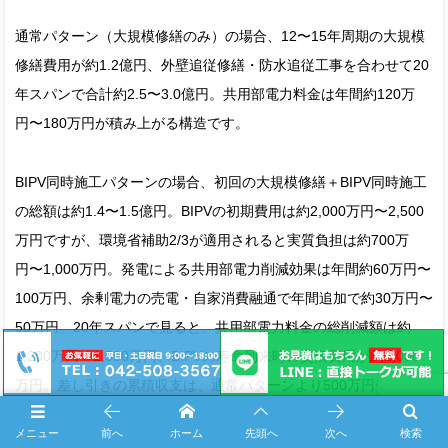
通常パターン（大規模修繕のみ）の場合、12〜15年周期の大規模
修繕費用が約1.2億円、外壁追従修繕・防水追従工事を合わせて20
年スパンで合計約2.5〜3.0億円。共用部電力料金は年間約120万
円〜180万円が積み上がる構造です。
BIPV同時施工パターンの場合、初回の大規模修繕＋BIPV同時施工
の総額は約1.4〜1.5億円。BIPVの初期費用は約2,000万円〜2,500
万円ですが、環境省補助2/3が適用されると実質負担は約700万
円〜1,000万円。発電による共用部電力削減効果は年間約60万円〜
100万円、余剰電力の売電・自家消費融通で年間追加で約30万円〜
50万円。20年スパンで見ると、共用部電力料金の総削減額は約
1,200万円〜1,500万円、BIPVの寿命到来時の交換費用が約1,000
万円。差し引きの累積収支は、通常パターンより500万円〜1,500
万円改善する試算になります。
メニュー
前へ
ホーム
先頭へ
次へ
検索