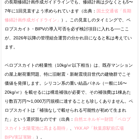
の長期修繕計画作成ガイドラインでも、修繕計画は少なくとも5〜
7年に1回見直すよう求められています（出典：
国土交通省「長期
修繕計画作成ガイドライン」
）。この見直しのタイミングで、ペ
ロブスカイト・BIPVの導入可否を必ず検討項目に入れる──ここ
が、2026年以降の管理組合運営の分かれ目になると私は考えてい
ます。
ペロブスカイトの軽量性（10kg/㎡以下相当）は、既存マンション
の屋上耐荷重問題、特に旧耐震・新耐震境目世代の建物群でこそ
価値を発揮します。シリコン系の重い結晶パネル（一般に16〜
20kg/㎡）を載せるには構造補強が必要で、その補強費は1棟あた
り数百万円〜1,000万円規模に達することも珍しくありません。ペ
ロブスカイトは「補強なしで載せられる可能性が初めて生まれ
た」という選択肢なのです（出典：
自然エネルギー財団「ペロブ
スカイト太陽電池に高まる期待」
、
YKK AP「秋葉原駅前広場
BIPV実証実験」
）。