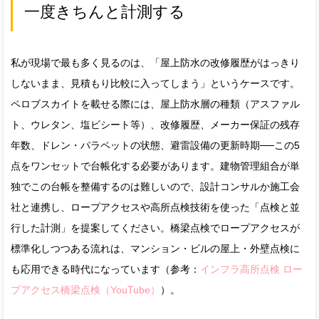
一度きちんと計測する
私が現場で最も多く見るのは、「屋上防水の改修履歴がはっきり
しないまま、見積もり比較に入ってしまう」というケースです。
ペロブスカイトを載せる際には、屋上防水層の種類（アスファル
ト、ウレタン、塩ビシート等）、改修履歴、メーカー保証の残存
年数、ドレン・パラペットの状態、避雷設備の更新時期──この5
点をワンセットで台帳化する必要があります。建物管理組合が単
独でこの台帳を整備するのは難しいので、設計コンサルか施工会
社と連携し、ロープアクセスや高所点検技術を使った「点検と並
行した計測」を提案してください。橋梁点検でロープアクセスが
標準化しつつある流れは、マンション・ビルの屋上・外壁点検に
も応用できる時代になっています（参考：
インフラ高所点検 ロー
プアクセス橋梁点検（YouTube）
）。