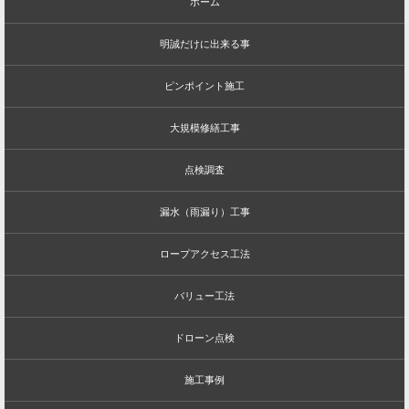
ホーム
明誠だけに出来る事
ピンポイント施工
大規模修繕工事
点検調査
漏水（雨漏り）工事
ロープアクセス工法
バリュー工法
ドローン点検
施工事例