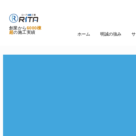
創業から
6000棟
超
の施工実績
ホーム
明誠の強み
サ