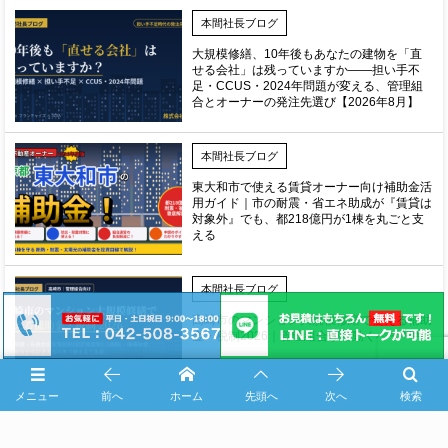
本間社長ブログ
大規模修繕、10年後もあなたの建物を「直
せる会社」は残っていますか——担い手不
足・CCUS・2024年問題が変える、管理組
合とオーナーの発注先選び【2026年8月】
本間社長ブログ
東大和市で使える賃貸オーナー向け補助金活
用ガイド｜市の耐震・省エネ助成が『賃貸は
対象外』でも、都218億円が1棟を丸ごと支
える
本間社長ブログ
高崎市のマンション大規模修繕で使える補助
金・税制2026｜管理組合が今動くべき理由
メニュー
前へ
ホーム
先頭へ
次へ
検索