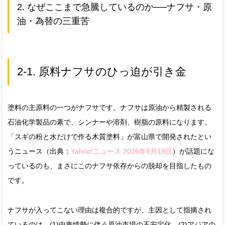
2. なぜここまで急騰しているのか──ナフサ・原
油・為替の三重苦
2-1. 原料ナフサのひっ迫が引き金
塗料の主原料の一つがナフサです。ナフサは原油から精製される
石油化学製品の素で、シンナーや溶剤、樹脂の原料になります。
「スギの粉と水だけで作る木質塗料」が富山県で開発されたとい
うニュース（出典：
Yahoo!ニュース 2026年5月19日
）が話題にな
っているのも、まさにこのナフサ依存からの脱却を目指したもの
です。
ナフサが入ってこない理由は複合的ですが、主因として指摘され
ているのは、(1)中東情勢に伴う原油市場の不安定化、(2)アジアの