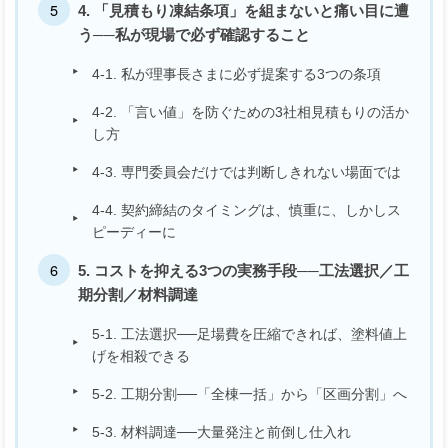
4. 「見積もり凍結条項」を組まないと痛い目に遭
う──私が現場で必ず確認すること
4-1. 私が理事長さまに必ず提案する3つの条項
4-2. 「言い値」を防ぐための3社相見積もりの活か
し方
4-3. 専門委員会だけでは判断しきれない場面では
4-4. 契約締結のタイミングは、慎重に、しかしス
ピーディーに
5. コストを抑える3つの実務手段──工法選択／工
期分割／材料調達
5-1. 工法選択──足場費を圧縮できれば、塗料値上
げを相殺できる
5-2. 工期分割──「全棟一括」から「区画分割」へ
5-3. 材料調達──大量発注と前倒し仕入れ