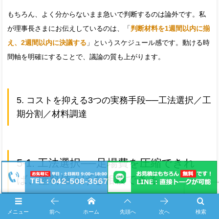
もちろん、よく分からないまま急いで判断するのは論外です。私
が理事長さまにお伝えしているのは、「
判断材料を1週間以内に揃
え、2週間以内に決議する
」というスケジュール感です。動ける時
間軸を明確にすることで、議論の質も上がります。
5. コストを抑える3つの実務手段──工法選択／工
期分割／材料調達
5-1. 工法選択──足場費を圧縮できれ
ば、塗料値上げを相殺できる
メニュー
前へ
ホーム
先頭へ
次へ
検索
ここからは、明誠の本業の話に踏み込ませてください。