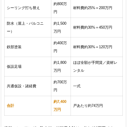
約800万
シーリング打ち替え
材料費約25%＝200万円
円
防水（屋上・バルコニ
約1,500
材料費約30%＝450万円
ー）
万円
約400万
鉄部塗装
材料費約30%＝120万円
円
約1,800
ほぼ全額が手間賃／資材レ
仮設足場
万円
ンタル
約700万
共通仮設・諸経費
一式
円
約7,400
合計
戸あたり約74万円
万円